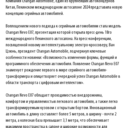
Компания Changan Automobile, один из крупнейших автоконцернов
Китая, Пекинском международном автосалоне 2024 представила новую
концепцию серийных автомобилей.
Воплощением нового подхода к серийным автомобилям стала модель
Changan Nevo E07, презентация которой открыла пресс-день 18го
международного Пекинского автосалона. На пресс-конференции,
посвященной новому интеллектуальному электро-кроссоверу, Ван
Цзюнь, президент Changan Automobile, подчеркнул ключевые
особенности новинки: «Возможность изменения формы, функций и
программного обеспечения автомобиля. Появление Changan Nevo E07
знаменует рождение первого в мире серийного автомобиля-
трансформера и олицетворяет очередной успех Changan Automobile в
области транспорта с цифровым интеллектом».
Changan Nevo E07 обладает проходимостью внедорожника,
комфортом и управляемостью легкового автомобиля, а также легко
трансформируемым кузовом с открытым бортом. Инновационный
автомобиль в длину составляет более 5 метров, в ширину - почти 2
метра, а колесная база превышает 3,1 метра, что обеспечивает
максимум пространства в салоне и широкие возможности для