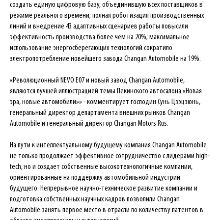
создать единую цифровую базу, объединившую всех поставщиков в
режиме реального времени; полная роботизация производственных
линий и внедрение 43 адаптивных сценариев работы повысили
эффективность производства более чем на 20%; максимальное
использование энергосберегающих технологий сократило
электропотребление новейшего завода Changan Automobile на 19%.
«Революционный NEVO E07 и новый завод Changan Automobile,
являются лучшей иллюстрацией темы Пекинского автосалона «Новая
эра, новые автомобили»» - комментирует господин Сунь Цзэцзюнь,
генеральный директор департамента внешних рынков Changan
Automobile и генеральный директор Changan Motors Rus.
На пути к интеллектуальному будущему компания Changan Automobile
не только продолжает эффективное сотрудничество с лидерами high-
tech, но и создает собственные высокотехнологичные компании,
ориентированные на поддержку автомобильной индустрии
будущего. Непрерывное научно-техническое развитие компании и
подготовка собственных научных кадров позволили Changan
Automobile занять первое место в отрасли по количеству патентов в