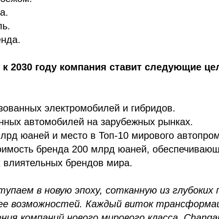
а.
ь.
енда.
 к 2030 году компания ставит следующие ц
зованных электромобилей и гибридов.
нных автомобилей на зарубежных рынках.
лрд юаней и место в Топ-10 мирового автопром
оимость бренда 200 млрд юаней, обеспечивающ
 влиятельных брендов мира.
упаем в новую эпоху, сотканную из глубоких 
ее возможностей. Каждый виток трансформа
ения компаний нового мирового класса. Changa