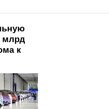
льную
0 млрд
ома к