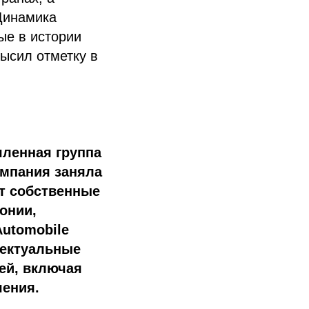
Динамика
ые в истории
ысил отметку в
шленная группа
омпания заняла
ет собственные
онии,
Automobile
лектуальные
ей, включая
шения.