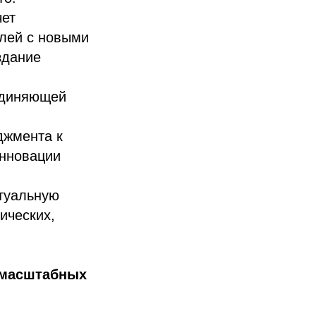
чет
лей с новыми
здание
единяющей
джмента к
инновации
туальную
ических,
и масштабных