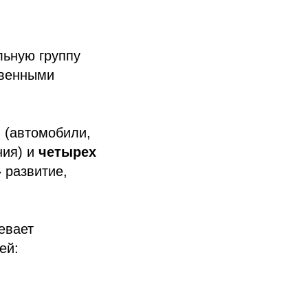
льную группу
твенными
й
(автомобили,
ния) и
четырех
 развитие,
евает
ей: