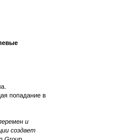
елевые
а.
ая попадание в
перемен и
ции создает
n Group