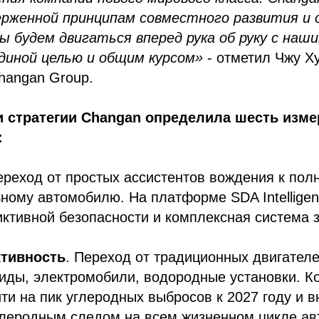
рженной принципам совместного развития и 
ы будем двигаться вперед рука об руку с наш
диной целью и общим курсом»
- отметил Чжу Х
hangan Group.
и стратегии Changan определила шесть изм
:
ереход от простых ассистентов вождения к по
ному автомобилю. На платформе SDA Intelligen
ктивной безопасности и комплексная система 
тивность
. Переход от традиционных двигател
иды, электромобили, водородные установки. К
ти на пик углеродных выбросов к 2027 году и в
глеродным следом на всем жизненном цикле ав