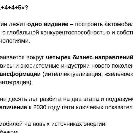
1+4+4+5»?
гии лежит
одно видение
– построить автомоби
 с глобальной конкурентоспособностью и собс
нологиями.
аивается вокруг
четырех бизнес-направлени
висы и экосистемные индустрии нового поколе
рансформации
(интеллектуализация, «зеленое»
интеграция).
на десять лет разбита на два этапа и подразум
величение
к 2030 году пяти ключевых показател
обилей на новых источниках энергии.
убежом.