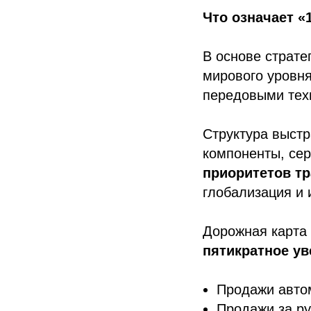
Что означает «
В основе страте
мирового уровня
передовыми тех
Структура выстр
компоненты, сер
приоритетов т
глобализация и 
Дорожная карта 
пятикратное у
Продажи автом
Продажи за р