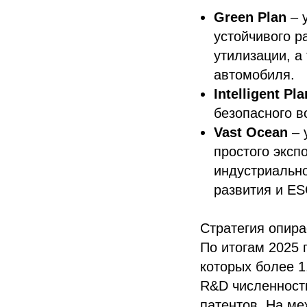
Green Plan
– 
устойчивого р
утилизации, а
автомобиля.
Intelligent Pla
безопасного в
Vast Ocean
– 
простого эксп
индустриально
развития и ES
Стратегия опира
По итогам 2025 
которых более 1
R&D численность
патентов. На ме