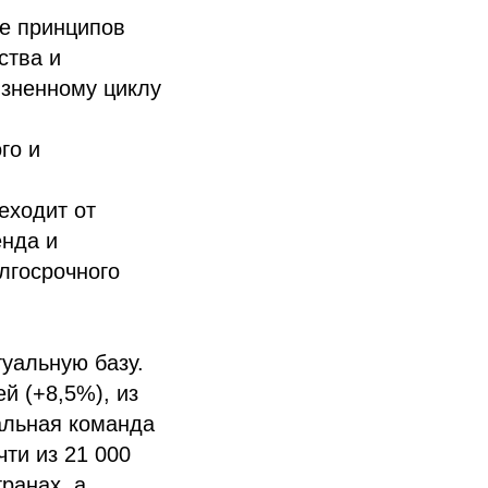
ие принципов
ства и
изненному циклу
го и
еходит от
енда и
лгосрочного
уальную базу.
й (+8,5%), из
альная команда
ти из 21 000
ранах, а