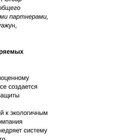
общего
ими партнерами,
уажун,
еряемых
лноценному
ce создается
защиты
ей к экологичным
омпания
недряет систему
то.