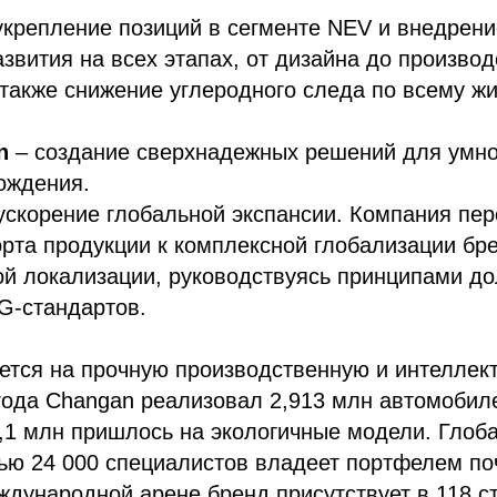
укрепление позиций в сегменте NEV и внедрен
азвития на всех этапах, от дизайна до производ
 также снижение углеродного следа по всему ж
n
– создание сверхнадежных решений для умно
ождения.
ускорение глобальной экспансии. Компания пер
орта продукции к комплексной глобализации бр
й локализации, руководствуясь принципами до
G-стандартов.
ется на прочную производственную и интеллект
года Changan реализовал 2,913 млн автомобиле
,1 млн пришлось на экологичные модели. Глоб
ю 24 000 специалистов владеет портфелем поч
ждународной арене бренд присутствует в 118 ст