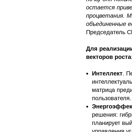
остается приве
процветания. М
объединенные е
Председатель C
Для реализаци
векторов роста
Интеллект
. П
интеллектуаль
матрица преди
пользователя.
Энергоэффек
решения: гибр
планирует вый
управления у