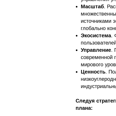
Масштаб
. Ра
множественны
источниками э
глобально ко
Экосистема
.
пользователе
Управление
.
современной 
мирового уров
Ценность
. П
низкоуглеродн
индустриальны
Следуя стратег
плана: